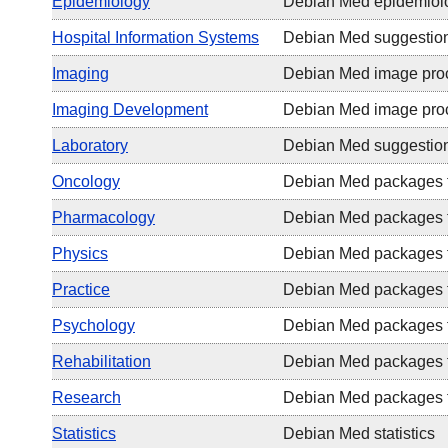
Epidemiology
Debian Med epidemiolo
Hospital Information Systems
Debian Med suggestions
Imaging
Debian Med image proc
Imaging Development
Debian Med image proc
Laboratory
Debian Med suggestions
Oncology
Debian Med packages f
Pharmacology
Debian Med packages f
Physics
Debian Med packages f
Practice
Debian Med packages 
Psychology
Debian Med packages f
Rehabilitation
Debian Med packages fo
Research
Debian Med packages f
Statistics
Debian Med statistics