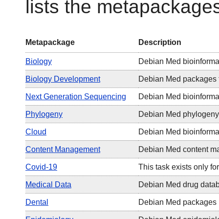
lists the metapackage
Metapackage
Description
Biology
Debian Med bioinforma
Biology Development
Debian Med packages fo
Next Generation Sequencing
Debian Med bioinformat
Phylogeny
Debian Med phylogeny
Cloud
Debian Med bioinformat
Content Management
Debian Med content m
Covid-19
This task exists only f
Medical Data
Debian Med drug data
Dental
Debian Med packages re