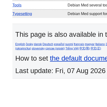
Tools
Debian Med several to
Typesetting
Debian Med support for
This page is also available in
English
česky
dansk
Deutsch
español
suomi
français
magyar
Italiano
(ukrajins'ka)
slovensky
српски (srpski)
Tiếng Việt
中文(简)
中文(正)
How to set
the default docum
Last update: Fri, 07 Aug 2026