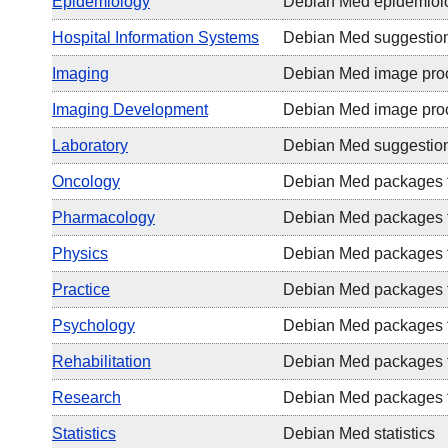
Epidemiology
Debian Med epidemiolo
Hospital Information Systems
Debian Med suggestions
Imaging
Debian Med image proc
Imaging Development
Debian Med image proc
Laboratory
Debian Med suggestions
Oncology
Debian Med packages f
Pharmacology
Debian Med packages f
Physics
Debian Med packages f
Practice
Debian Med packages 
Psychology
Debian Med packages f
Rehabilitation
Debian Med packages fo
Research
Debian Med packages f
Statistics
Debian Med statistics