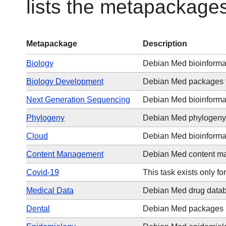
lists the metapackage
Metapackage
Description
Biology
Debian Med bioinforma
Biology Development
Debian Med packages fo
Next Generation Sequencing
Debian Med bioinformat
Phylogeny
Debian Med phylogeny
Cloud
Debian Med bioinformat
Content Management
Debian Med content m
Covid-19
This task exists only f
Medical Data
Debian Med drug data
Dental
Debian Med packages re