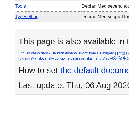
Tools
Debian Med several to
Typesetting
Debian Med support for
This page is also available in
English
česky
dansk
Deutsch
español
suomi
français
magyar
日本語 (N
(ukrajins'ka)
slovensky
српски (srpski)
svenska
Tiếng Việt
中文(简)
中文
How to set
the default docum
Last update: Thu, 06 Aug 202