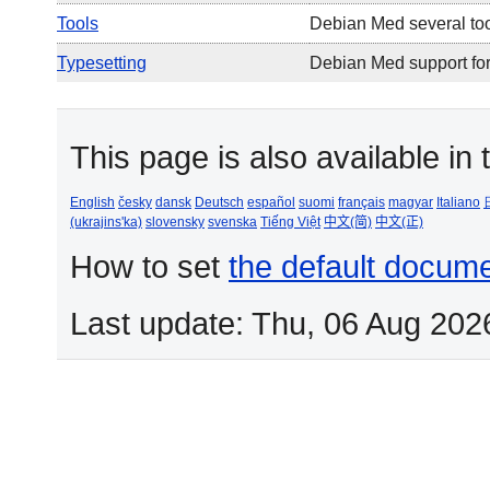
Tools
Debian Med several to
Typesetting
Debian Med support for
This page is also available in
English
česky
dansk
Deutsch
español
suomi
français
magyar
Italiano
(ukrajins'ka)
slovensky
svenska
Tiếng Việt
中文(简)
中文(正)
How to set
the default docum
Last update: Thu, 06 Aug 202