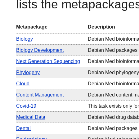
lists the metapackage
Metapackage
Description
Biology
Debian Med bioinforma
Biology Development
Debian Med packages fo
Next Generation Sequencing
Debian Med bioinformat
Phylogeny
Debian Med phylogeny
Cloud
Debian Med bioinformat
Content Management
Debian Med content m
Covid-19
This task exists only f
Medical Data
Debian Med drug data
Dental
Debian Med packages re