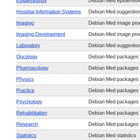
Epidemiology
Debian Med epidemiolo
Hospital Information Systems
Debian Med suggestions
Imaging
Debian Med image proc
Imaging Development
Debian Med image proc
Laboratory
Debian Med suggestions
Oncology
Debian Med packages f
Pharmacology
Debian Med packages f
Physics
Debian Med packages f
Practice
Debian Med packages 
Psychology
Debian Med packages f
Rehabilitation
Debian Med packages fo
Research
Debian Med packages f
Statistics
Debian Med statistics