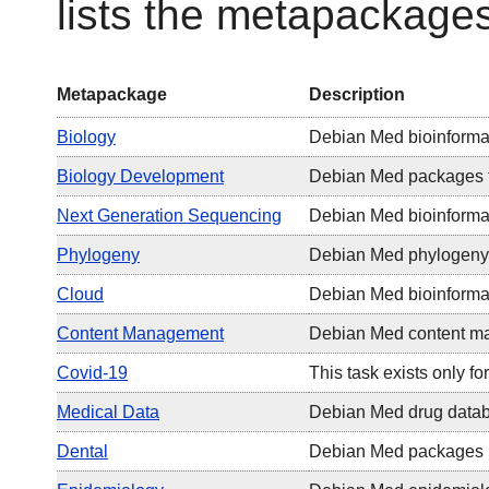
lists the metapackage
Metapackage
Description
Biology
Debian Med bioinforma
Biology Development
Debian Med packages fo
Next Generation Sequencing
Debian Med bioinformat
Phylogeny
Debian Med phylogeny
Cloud
Debian Med bioinformat
Content Management
Debian Med content m
Covid-19
This task exists only f
Medical Data
Debian Med drug data
Dental
Debian Med packages re