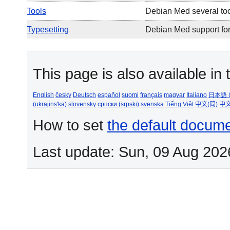
Tools
Debian Med several to
Typesetting
Debian Med support for
This page is also available in
English
česky
Deutsch
español
suomi
français
magyar
Italiano
日本語 (
(ukrajins'ka)
slovensky
српски (srpski)
svenska
Tiếng Việt
中文(简)
中文
How to set
the default docum
Last update: Sun, 09 Aug 202