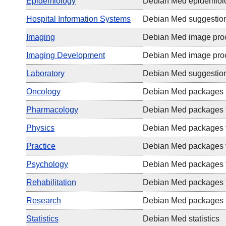
Epidemiology
Debian Med epidemiolo
Hospital Information Systems
Debian Med suggestions
Imaging
Debian Med image proc
Imaging Development
Debian Med image proc
Laboratory
Debian Med suggestions
Oncology
Debian Med packages f
Pharmacology
Debian Med packages f
Physics
Debian Med packages f
Practice
Debian Med packages 
Psychology
Debian Med packages f
Rehabilitation
Debian Med packages fo
Research
Debian Med packages f
Statistics
Debian Med statistics